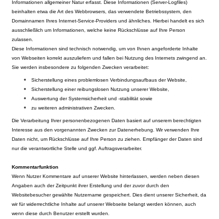
Informationen allgemeiner Natur erfasst. Diese Informationen (Server-Logfiles)
beinhalten etwa die Art des Webbrowsers, das verwendete Betriebssystem, den
Domainnamen Ihres Internet-Service-Providers und ähnliches. Hierbei handelt es sich
ausschließlich um Informationen, welche keine Rückschlüsse auf Ihre Person
zulassen.
Diese Informationen sind technisch notwendig, um von Ihnen angeforderte Inhalte
von Webseiten korrekt auszuliefern und fallen bei Nutzung des Internets zwingend an.
Sie werden insbesondere zu folgenden Zwecken verarbeitet:
Sicherstellung eines problemlosen Verbindungsaufbaus der Website,
Sicherstellung einer reibungslosen Nutzung unserer Website,
Auswertung der Systemsicherheit und -stabilität sowie
zu weiteren administrativen Zwecken.
Die Verarbeitung Ihrer personenbezogenen Daten basiert auf unserem berechtigten
Interesse aus den vorgenannten Zwecken zur Datenerhebung. Wir verwenden Ihre
Daten nicht, um Rückschlüsse auf Ihre Person zu ziehen. Empfänger der Daten sind
nur die verantwortliche Stelle und ggf. Auftragsverarbeiter.
Kommentarfunktion
Wenn Nutzer Kommentare auf unserer Website hinterlassen, werden neben diesen
Angaben auch der Zeitpunkt ihrer Erstellung und der zuvor durch den
Websitebesucher gewählte Nutzername gespeichert. Dies dient unserer Sicherheit, da
wir für widerrechtliche Inhalte auf unserer Webseite belangt werden können, auch
wenn diese durch Benutzer erstellt wurden.