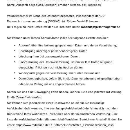
Name, Anschrift oder eMail-Adressen) erhoben werden, gilt Folgendes:
Verantwortlicher im Sinne der Datenschutzgesetze, insbesondere der EU-
Datenschutzgrundverordnung (DSGVO), ist: Raban Daniel Fuhrmann
Bei Fragen zu Ihren Daten melden Sie sich bitte unter:
rabandf(at)reformagentur.de
Sie können unter diesen Kontaktdaten jeder Zeit folgende Rechte ausüben:
Auskunft über Ihre bei uns gespeicherten Daten und deren Verarbeitung,
Berichtigung unrichtiger personenbezogener Daten,
Löschung Ihrer bei uns gespeicherten Daten,
Einschränkung der Datenverarbeitung, sofern wir Ihre Daten aufgrund
gesetzlicher Pflichten noch nicht löschen dürfen,
Widerspruch gegen die Verarbeitung Ihrer Daten bei uns und
Datenübertragbarkeit, sofern Sie in die Datenverarbeitung eingewilligt haben
oder einen Vertrag mit uns abgeschlossen haben.
Sofern Sie uns eine Einwilligung erteilt haben, können Sie diese jederzeit mit Wirkung
für die Zukunft widerrufen.
Sie können sich jederzeit mit einer Beschwerde an die für Sie zuständige
Aufsichtsbehörde wenden. Ihre zuständige Aufsichtsbehörde richtet sich nach dem
Bundesland Ihres Wohnsitzes, Ihrer Arbeit oder der mutmaßlichen Verletzung. Eine
Liste der Aufsichtsbehörden (für den nichtöffentlichen Bereich) mit Anschrift finden Sie
unter: https://www.bfdi.bund.de/DE/Infothek/Anschriften_Links/anschriften_links-