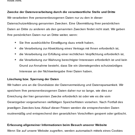
node.html.
Zwecke der Datenverarbeitung durch die verantwortliche Stelle und Dritte
Wir verarbeiten Ihre personenbezogenen Daten nur zu den in dieser
Datenschutzerklärung genannten Zwecken. Eine Übermittlung Ihrer persönlichen
Daten an Dritte zu anderen als den genannten Zwecken findet nicht statt. Wir geben
Ihre persönlichen Daten nur an Dritte weiter, wenn:
Sie Ihre ausdrückliche Einwilligung dazu erteilt haben,
die Verarbeitung zur Abwicklung eines Vertrags mit Ihnen erforderlich ist,
die Verarbeitung zur Erfüllung einer rechtlichen Verpflichtung erforderlich ist,
die Verarbeitung zur Wahrung berechtigter Interessen erforderlich ist und kein
Grund zur Annahme besteht, dass Sie ein überwiegendes schutzwürdiges
Interesse an der Nichtweitergabe Ihrer Daten haben.
Löschung bzw. Sperrung der Daten
Wir halten uns an die Grundsätze der Datenvermeidung und Datensparsamkeit. Wir
speichern Ihre personenbezogenen Daten daher nur so lange, wie dies zur
Erreichung der hier genannten Zwecke erforderlich ist oder wie es die vom
Gesetzgeber vorgesehenen vielfältigen Speicherfristen vorsehen. Nach Fortfall des
jeweiligen Zweckes bzw. Ablauf dieser Fristen werden die entsprechenden Daten
routinemäßig und entsprechend den gesetzlichen Vorschriften gesperrt oder gelöscht.
Erfassung allgemeiner Informationen beim Besuch unserer Website
Wenn Sie auf unsere Website zugreifen, werden automatisch mittels eines Cookies