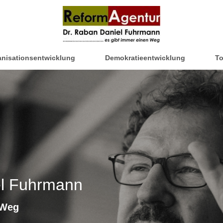
nisationsentwicklung
Demokratieentwicklung
To
el Fuhrmann
n Weg