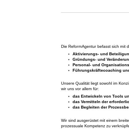
Die ReformAgentur befasst sich mit d
Aktivierungs- und Beteiligu
Gründungs- und Veränderu
Personal- und Organisation
Führungskräftecoaching u
Unsere Qualität liegt sowohl im Kon
wir uns vor allem für:
das Entwickeln von Tools un
das Vermitteln der erforder
das Begleiten der Prozessb
Wir sind ausgerüstet mit einem breit
prozessuale Kompetenz zu verknüpf