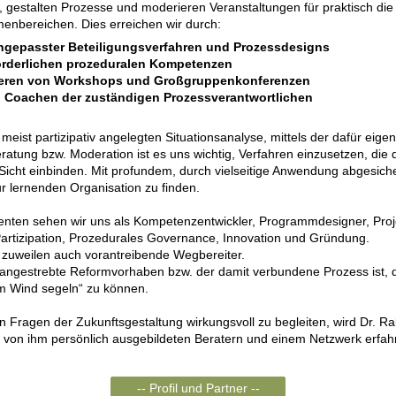
r, gestalten Prozesse und moderieren Veranstaltungen für praktisch di
menbereichen. Dies erreichen wir durch:
angepasster Beteiligungsverfahren und Prozessdesigns
forderlichen prozeduralen Kompetenzen
ieren von Workshops und Großgruppenkonferenzen
d Coachen der zuständigen Prozessverantwortlichen
meist partizipativ angelegten Situationsanalyse, mittels der dafür eige
eratung bzw. Moderation ist es uns wichtig, Verfahren einzusetzen, die 
Sicht einbinden. Mit profundem, durch vielseitige Anwendung abgesic
r lernenden Organisation zu finden.
enten sehen wir uns als Kompetenzentwickler, Programmdesigner, Proj
Partizipation, Prozedurales Governance, Innovation und Gründung.
, zuweilen auch vorantreibende Wegbereiter.
das angestrebte Reformvorhaben bzw. der damit verbundene Prozess ist,
 am Wind segeln“ zu können.
n Fragen der Zukunftsgestaltung wirkungsvoll zu begleiten, wird Dr. 
 von ihm persönlich ausgebildeten Beratern und einem Netzwerk erfah
-- Profil und Partner --