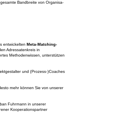
e gesamte Bandbreite von Organisa­
ns entwickelten
Meta-Matching-
den Adressatenkreis in
hertes Methodenwissen, unterstützen
ektgestalter und (Prozess-)Coaches
 desto mehr können Sie von unserer
Raban Fuhrmann in unserer
rener Kooperationspartner